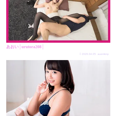
あおい│urutora208│
2026.04.05
auemknp