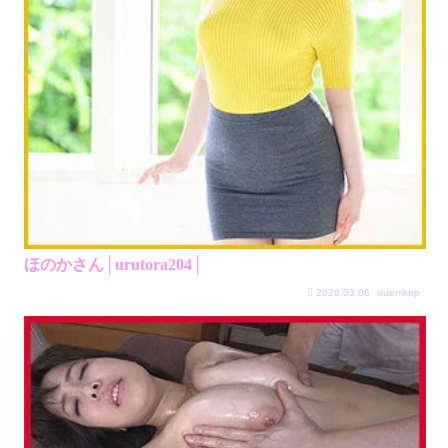
ほのかさん│urutora204│
2026.03.06
auemknp