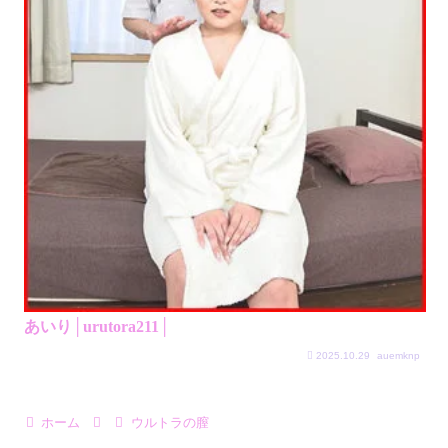
あいり│urutora211│
2025.10.29
auemknp
ホーム
ウルトラの膣