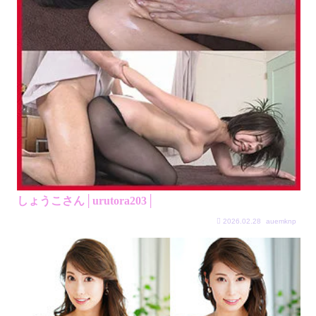
しょうこさん│urutora203│
2026.02.28
auemknp