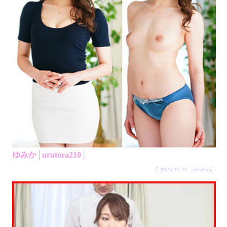
ゆみか│urutora210│
2025.10.29
auemknp