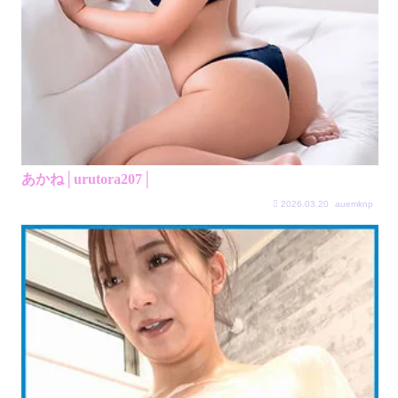
あかね│urutora207│
2026.03.20
auemknp