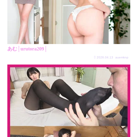
あむ│urutora209│
2026.04.13
auemknp