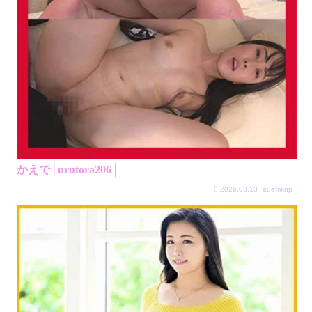
かえで│urutora206│
2026.03.13
auemknp