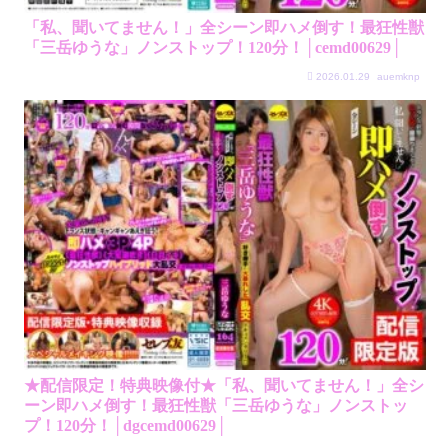
「私、聞いてません！」全シーン即ハメ倒す！最狂性獣
「三岳ゆうな」ノンストップ！120分！│cemd00629│
2026.01.29
auemknp
★配信限定！特典映像付★「私、聞いてません！」全シ
ーン即ハメ倒す！最狂性獣「三岳ゆうな」ノンストッ
プ！120分！│dgcemd00629│